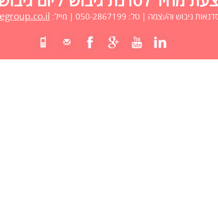
ת מחיר לסדנת גיבוש / יום גיבוש
group.co.il
 גיבוש והעצמה | טל: 050-2867199 | מייל: