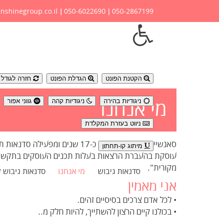
nshinegroup.co.il
050-6022690
050-2867199
|
|
נגישות
הקטנת הפונט
הגדלת הפונט
חזרה לגודל פ
ניגודיות בהירה
ניגודיות קהה
גווני אפור
מי אנחנו
ניווט בעזרת המקלדת
סאנשיין גרופ, קיימת מזה כ-17 שנים 
מיתוג קו-תחתון
עוסקת בהעברת הרצאות בעלות תכנים העוסקים בתקשורת 
מקורית".
סדנאות גיבוש
מי אנחנו
סדנאות גיבוש 
אני מאמין
• לכל אדם צרכים בסיסיים זהים.
• בכולנו קיים הרצון להשתייך, להיות חלק מ..