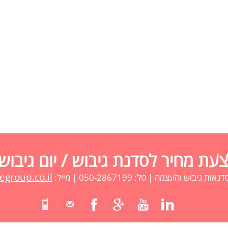
ת מחיר לסדנת גיבוש / יום גיבוש
group.co.il
 גיבוש והעצמה | טל: 050-2867199 | מייל: