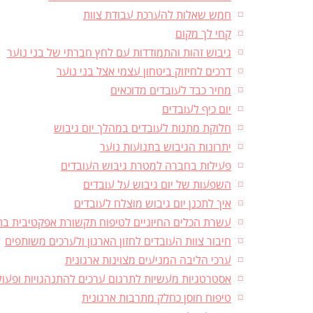
חמש שאלות להערכת עבודת צוות
קחי לך מקום
גיבוש זהות והתמודדות עם לחץ חברתי של בני נוער
דרכים לחיזוק ביטחון עצמי אצל בני נוער
מחיר כבד לעובדים מדוכאים
יום כיף לעובדים
חלוקת מתנות לעובדים במהלך יום גיבוש
יתרונות הגיבוש בתנועות נוער
פעילות בחברה למטרת גיבוש העובדים
השפעות של יום גיבוש על עובדים
איך לתכנן יום גיבוש מוצלח לעובדים
עשרת הכלים החיוניים לטיפוח תקשורת אפקטיבית בתו
חיבור צוות העובדים לחזון הארגון ולערכים משותפים
ערכי הליבה המניעים מצוינות ארגונית
אסטרטגיות מעשיות לתרגום ערכים להתנהגויות ופעול
טיפוח חוסן כחלק מתרבות ארגונית