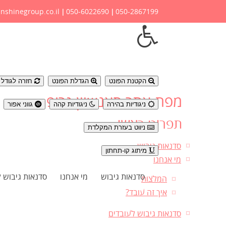
nshinegroup.co.il
050-6022690
050-2867199
|
|
נגישות
הקטנת הפונט
הגדלת הפונט
חזרה לגודל פ
מפת אתר סאנשיין גרופ
ניגודיות בהירה
ניגודיות קהה
גווני אפור
תפריט ראשי
ניווט בעזרת המקלדת
סדנאות גיבוש
מיתוג קו-תחתון
מי אנחנו
סדנאות גיבוש
מי אנחנו
סדנאות גיבוש 
המלצות
איך זה עובד?
סדנאות גיבוש לעובדים