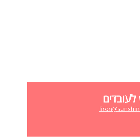
 לעובדים
liron@sunshine