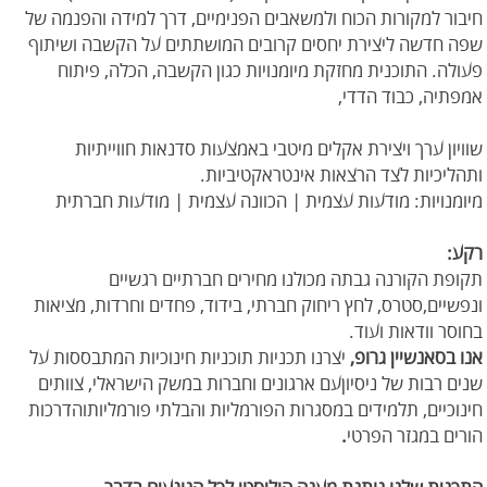
חיבור למקורות הכוח ולמשאבים הפנימיים, דרך למידה והפנמה של
שפה חדשה ליצירת יחסים קרובים המושתתים על הקשבה ושיתוף
פעולה. התוכנית מחזקת מיומנויות כגון הקשבה, הכלה, פיתוח
אמפתיה, כבוד הדדי,
שוויון ערך ויצירת אקלים מיטבי באמצעות סדנאות חווייתיות
ותהליכיות לצד הרצאות אינטראקטיביות.
מיומנויות: מודעות עצמית | הכוונה עצמית | מודעות חברתית
רקע:
תקופת הקורנה גבתה מכולנו מחירים חברתיים רגשיים
ונפשיים,סטרס, לחץ ריחוק חברתי, בידוד, פחדים וחרדות, מציאות
בחוסר וודאות ועוד.
אנו בסאנשיין גרופ,
יצרנו תכניות תוכניות חינוכיות המתבססות על
שנים רבות של ניסיוןעם ארגונים וחברות במשק הישראלי, צוותים
חינוכיים, תלמידים במסגרות הפורמליות והבלתי פורמליותוהדרכות
הורים במגזר הפרטי
.