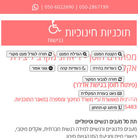
|
|
050-6022690
050-2867199
תוכניות חינוכיות
נגישות
מפתחים חוסן - דיאלוג מקרב ליצירת
הקטנת הפונט
הגדלת הפונט
חזרה לגודל פונט מקורי
אקלים מיטבי
ניגודיות בהירה
ניגודיות קהה
גווני אפור
חזרה לצבעי המקור
(פיתוח חוסן בגישת אדלר)
ניווט בעזרת המקלדת
התוכנית מאושרת ע״י משרד החינוך ומספרה במאגר התוכניות:
15483
מיתוג קו-תחתון
תת סל מענים רגשיים וטיפוליים
מענים פדגוגיים ורגשיים למידה רגשית חברתית, אקלים מיטבי,
כישורי חיים ומניעת התנהגויות סיכון