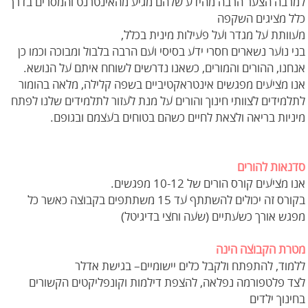
למרבה הצער הרבה מהידע שלהם מגיע מהאינטרנט והמסרים בדרך
כלל מציגים השקפה
מעוותת על מגדר ועל פעילות מינית בכלל,
בני נוער נשארים חסרי ידע בסיסי ועם הרבה בלבול ומבוכה וכמו כן
אנחנו, ההורים והמורים, כשאנו נדרשים לשוחח איתם על הנושא.
אנו מציעים מפגשים אינטראקטיביים בשפה קלילה, מלאה בהומור
לתלמידים לצוותי חינוך והורים על מנת לעזור לתלמידים שלנו לפתח
מיניות בריאה ולצאת לחיים כשהם בטוחים בעצמם ובגופם.
סדנאות להורים
אנו מציעים קורס הורים של 10-12 מפגשים.
בקורס זה יכולים להשתתף עד 15 משתתפים בקבוצה כאשר כל
מפגש אורך כשעתיים (שעה וחצי בדיגיטל)
מטרת הקבוצה הינה
ללמוד, להתפתח ולקבל כלים יישומיים– בגישת אדלר
לצד פלטפורמה נפלאה, להצפת דילמות וקונפליקטים הקשורים
בחינוך ילדים