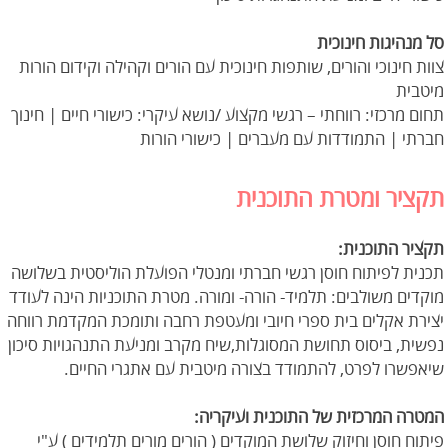
סל מנהיגות חינוכית
צוות חינוכי והורים, שותפות חינוכית עם הורים וקהילה וקידום הורות
מיטבית
תחום מרכזי: רווחתי – רגשי מקצוע /נושא עיקרי: כישורי חיים | חינוך
חברתי | התמודדות עם מעברים | כישורי הורות
תקציר ומטרת התוכנית
תקציר התוכנית:
תכנית לפיתוח חוסן רגשי חברתי ומנטלי הפועלת הוליסטית בשלושה
מוקדים משולבים: תלמיד- הורה- ומורה. מטרת התוכניות הינה לעודד
יצירת אקלים בית ספרי חיובי ומעטפת רחבה ותומכת המקדמת רווחה
נפשית, ביסוס תחושת המסוגלות,שיח מקרב ומניעת התנהגויות סיכון
שיאפשרו לפרט, להתמודד בצורה מיטבית עם אתגרי החיים.
המטרה המרכזית של התוכנית ועיקריה:
פיתוח חוסן וחיזוק שלושת המוקדים ( הורים מורים תלמידים ) ע"י