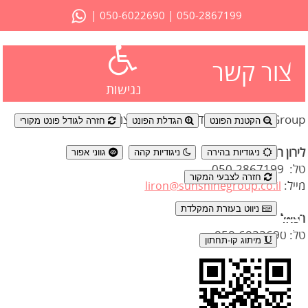
|
|
050-6022690
050-2867199
צור קשר
נגישות
Sunshine Group - סדנאות גיבוש והעצמה וימי גיבוש
הקטנת הפונט
הגדלת הפונט
חזרה לגודל פונט מקורי
לירון רוסבי
ניגודיות בהירה
ניגודיות קהה
גווני אפור
טל: 050-2867199
חזרה לצבעי המקור
מייל:
liron@sunshinegroup.co.il
ניווט בעזרת המקלדת
רפאל
טל: 050-6022690
מיתוג קו-תחתון