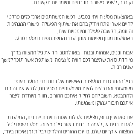
וקירבה, לשפר כישורים חברתיים ומיומנויות תקשורת.
באמצעות מסע חוויתי בטבע, ירכשו המשתתפים ארגז כלים פרקטי
לחיים אשר יפתח ויחזק בהם את שיתוף הפעולה, כישורי המנהיגות
והיוזמה, הקשבה פעילה ומיומנויות שיח,
באמצעות מגוון משימות אותן יעברו המשתתפים במסע בטבע.
אבות ובנים, אמהות ובנות - בואו לחגוג יחד את גיל המצווה בדרך
מיוחדת כזאת שתיצור לכם חוויה מעצימה ומשותפת אשר תזכר למשך
שנים רבות.
בגיל ההתבגרות מתעצבת האישיות של בנות ובני הנוער באופן
משמעותי והם רוצים להיות משמעותיים בסביבתם, לגבש את זהותם
ולהתבטא. חשוב להם לחלוק איתכם ההורים, חוויה מיוחדת וליצור
איתכם חיבור עמוק ומשמעותי.
אנו סאנשיין גרופ, מציעים פעילות שטח חוויתית ייחודית, המיועדת
לאבות-בנים או, לאמהות-בנות באזור גיל המצווה. מסע בשטח לגיל
המצווה אורך יום שלם, בו יזכו ההורים והילדים לבלות זמן איכות ביחד,