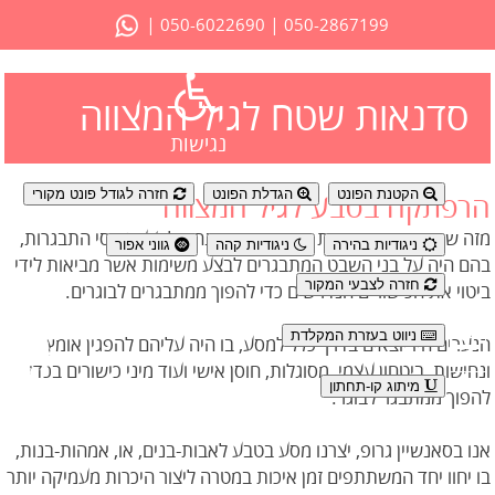
|
|
050-6022690
050-2867199
סדנאות שטח לגיל המצווה
נגישות
הקטנת הפונט
הגדלת הפונט
חזרה לגודל פונט מקורי
הרפתקה בטבע לגיל המצווה
מזה שנים רבות, תרבויות רבות ומגוונות נהגו לבצע טקסי התבגרות,
ניגודיות בהירה
ניגודיות קהה
גווני אפור
בהם היה על בני השבט המתבגרים לבצע משימות אשר מביאות לידי
חזרה לצבעי המקור
ביטוי את הכישורים הנדרשים כדי להפוך ממתבגרים לבוגרים.
ניווט בעזרת המקלדת
הנערים היו יוצאים בדרך כלל למסע, בו היה עליהם להפגין אומץ
ונחישות, ביטחון עצמי, מסוגלות, חוסן אישי ועוד מיני כישורים בכדי
מיתוג קו-תחתון
להפוך ממתבגר לבוגר.
אנו בסאנשיין גרופ, יצרנו מסע בטבע לאבות-בנים, או, אמהות-בנות,
בו יחוו יחד המשתתפים זמן איכות במטרה ליצור היכרות מעמיקה יותר