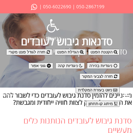
|
|
050-6022690
050-2867199
נגישות
סדנאות גיבוש לעובדים
סדנת גיבוש וכיף לצוותים ועובדי חברה
הקטנת הפונט
הגדלת הפונט
חזרה לגודל פונט מקורי
ניגודיות בהירה
ניגודיות קהה
גווני אפור
חזרה לצבעי המקור
ניווט בעזרת המקלדת
מעוניינים להזמין סדנת גיבוש לעובדים כדי לשבור להם
את השגרה ולהעניק לצוות חוויה ייחודית ומגבשת?
מיתוג קו-תחתון
סדנת גיבוש לעובדים הנותנות כלים
מעשיים