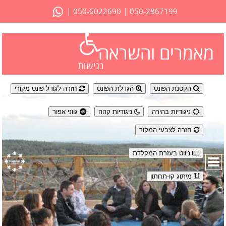
|
|
050-6022690
050-2867199
מאמרים והשראה
נגישות
הקטנת הפונט
הגדלת הפונט
חזרה לגודל פונט מקורי
ניגודיות בהירה
ניגודיות קהה
גווני אפור
חזרה לצבעי המקור
ניווט בעזרת המקלדת
מיתוג קו-תחתון