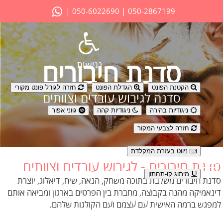
|
|
050-6022690
050-2867199
נגישות
סדנת חיבורים
הקטנת הפונט
הגדלת הפונט
חזרה לגודל פונט מקורי
סדנה לגיבוש עובדים וצוותים
ניגודיות בהירה
ניגודיות קהה
גווני אפור
חזרה לצבעי המקור
ניווט בעזרת המקלדת
סדנת חיבורים - לגיבוש עובדים וצוותים
מיתוג קו-תחתון
סדנת חיבורים משלבת בתוכה משחק, הנאה, שיח, דיאלוג, יוצרת
דינאמיקה מהנה בקבוצה, מחברת בין הפרטים בארגון ומביאה אותם
למפגש ברמה האישית עם עצמם ועם הקולגות שלהם.