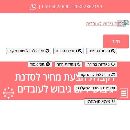
|
|
050-6022690
050-2867199
נגישות
חזור
הקטנת הפונט
הגדלת הפונט
חזרה לגודל פונט מקורי
ניגודיות בהירה
ניגודיות קהה
גווני אפור
לקבלת הצעת מחיר לסדנת
חזרה לצבעי המקור
גיבוש / יום גיבוש לעובדים
ניווט בעזרת המקלדת
מיתוג קו-תחתון