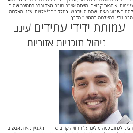
שמחתי שהבאנו משהו חיצוני, יש לך יכולות הנחייה חיבור וקשב מאד
נעימות ואוספות קבוצה. הייתה אוירה טובה מאד וכבר בסמינר שהיה
להם השבוע ראיתי שהם השתמשו בחלק מהפעילויות. אז זו הצלחה
מבחינתי. בהצלחה בהמשך הדרך.
עמותת ידידי עתידים
עינב -
ניהול תוכניות אזוריות
רצינו לכתוב כמה מילים על החוויה קודם כל היה מעניין מאוד, אנשים