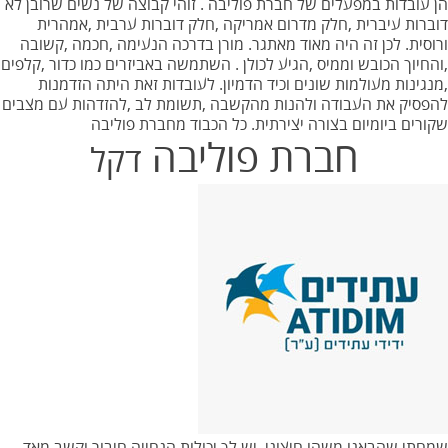
הן עובדות במפעלים של חברת פוליבה . זוהי קבוצה של נשים שרובן לא
דוברות עיברית ,חלק מדרום אמריקה ,חלק דוברות ערבית ,אמהרית
ורוסית. לכן זה היה מאוד מאתגר. מורן בדרכה הנעימה ,חכמה ,קשובה
,והחיוך הכובש וממיס ,הגיע לכולן . השתמשה באביזרים כמו כדור ,קלפים
,מנגינות מעולמות שונים וכיד הדמיון. לעובדות זאת היתה הזדמנות
להפסיק את העבודה ולהנות מהקשבה ,תשומת לב ,להזדהות עם מצבים
שקורים ביומיום בצורה יצירתית. כל הכבוד מחברת פוליבה
חברת פוליבה
דקל